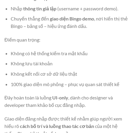
Nhập
thông tin giả lập
(username + password demo).
Chuyển thẳng đến
giao diện Bingo demo
, nơi hiển thị thẻ
Bingo – bảng số – hiệu ứng đánh dấu.
Điểm quan trọng:
Không có hệ thống kiểm tra mật khẩu
Không lưu tài khoản
Không kết nối cơ sở dữ liệu thật
100% giao diện mô phỏng – phục vụ quan sát thiết kế
Đây hoàn toàn là luồng
UI-only
, dành cho designer và
developer tham khảo bố cục đăng nhập.
Giao diện đăng nhập được thiết kế nhằm giúp người xem
hiểu rõ
cách bố trí và luồng thao tác cơ bản
của một hệ