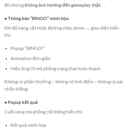
đủ nhưng
không ảnh hưởng đến gameplay thật
.
• Thông báo “BINGO” minh họa
Khi đủ hàng, cột hoặc đường chéo demo → giao diện hiển
thị:
Popup “BINGO!”
Animation đơn giản
Hiệu ứng UI mô phỏng trạng thái hoàn thành
Không có phần thưởng – không có tính điểm – không có xác
nhận thắng.
• Popup kết quả
Cuối vòng mô phỏng, hệ thống hiển thị:
Kết quả minh họa