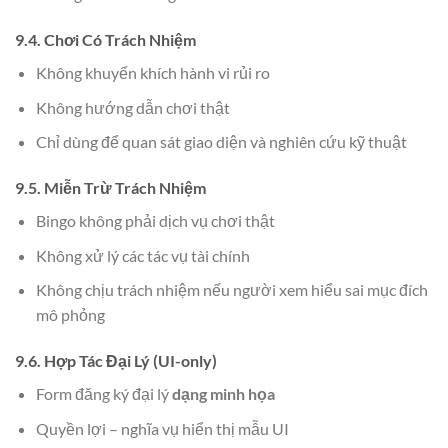
9.4. Chơi Có Trách Nhiệm
Không khuyến khích hành vi rủi ro
Không hướng dẫn chơi thật
Chỉ dùng để quan sát giao diện và nghiên cứu kỹ thuật
9.5. Miễn Trừ Trách Nhiệm
Bingo không phải dịch vụ chơi thật
Không xử lý các tác vụ tài chính
Không chịu trách nhiệm nếu người xem hiểu sai mục đích
mô phỏng
9.6. Hợp Tác Đại Lý (UI-only)
Form đăng ký đại lý
dạng minh họa
Quyền lợi – nghĩa vụ hiển thị mẫu UI