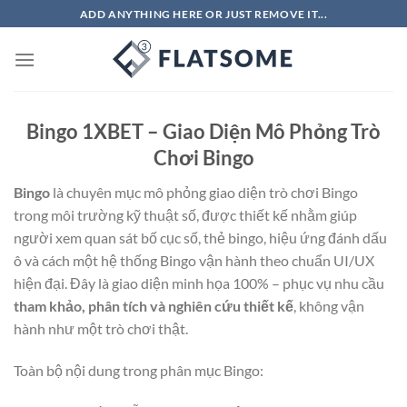
Skip
ADD ANYTHING HERE OR JUST REMOVE IT...
to
content
Bingo 1XBET – Giao Diện Mô Phỏng Trò
Chơi Bingo
Bingo
là chuyên mục mô phỏng giao diện trò chơi Bingo
trong môi trường kỹ thuật số, được thiết kế nhằm giúp
người xem quan sát bố cục số, thẻ bingo, hiệu ứng đánh dấu
ô và cách một hệ thống Bingo vận hành theo chuẩn UI/UX
hiện đại. Đây là giao diện minh họa 100% – phục vụ nhu cầu
tham khảo, phân tích và nghiên cứu thiết kế
, không vận
hành như một trò chơi thật.
Toàn bộ nội dung trong phân mục Bingo: