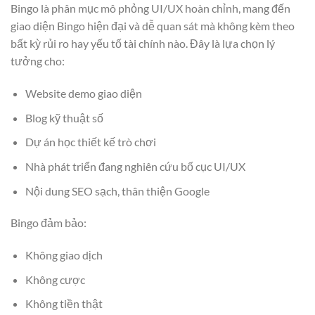
Bingo là phân mục mô phỏng UI/UX hoàn chỉnh, mang đến
giao diện Bingo hiện đại và dễ quan sát mà không kèm theo
bất kỳ rủi ro hay yếu tố tài chính nào. Đây là lựa chọn lý
tưởng cho:
Website demo giao diện
Blog kỹ thuật số
Dự án học thiết kế trò chơi
Nhà phát triển đang nghiên cứu bố cục UI/UX
Nội dung SEO sạch, thân thiện Google
Bingo đảm bảo:
Không giao dịch
Không cược
Không tiền thật