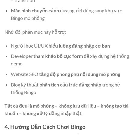
– transition
Màn hình chuyển cảnh
đưa người dùng sang khu vực
Bingo mô phỏng
Nhờ đó, phân mục này hỗ trợ:
Người học UI/UX
hiểu luồng đăng nhập cơ bản
Developer
tham khảo bố cục form
để xây dựng hệ thống
demo
Website SEO
tăng độ phong phú nội dung mô phỏng
Blog kỹ thuật
phân tích cấu trúc đăng nhập
trong hệ
thống Bingo
Tất cả đều là mô phỏng – không lưu dữ liệu – không tạo tài
khoản – không xử lý đăng nhập thật.
4. Hướng Dẫn Cách Chơi Bingo