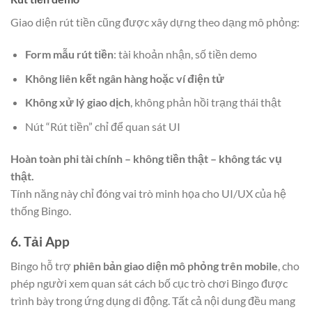
Giao diện rút tiền cũng được xây dựng theo dạng mô phỏng:
Form mẫu rút tiền
: tài khoản nhận, số tiền demo
Không liên kết ngân hàng hoặc ví điện tử
Không xử lý giao dịch
, không phản hồi trạng thái thật
Nút “Rút tiền” chỉ để quan sát UI
Hoàn toàn phi tài chính – không tiền thật – không tác vụ
thật.
Tính năng này chỉ đóng vai trò minh họa cho UI/UX của hệ
thống Bingo.
6. Tải App
Bingo hỗ trợ
phiên bản giao diện mô phỏng trên mobile
, cho
phép người xem quan sát cách bố cục trò chơi Bingo được
trình bày trong ứng dụng di động. Tất cả nội dung đều mang