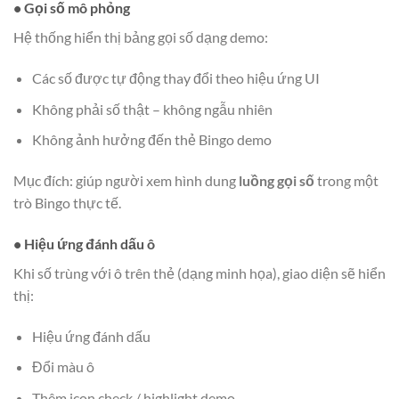
• Gọi số mô phỏng
Hệ thống hiển thị bảng gọi số dạng demo:
Các số được tự động thay đổi theo hiệu ứng UI
Không phải số thật – không ngẫu nhiên
Không ảnh hưởng đến thẻ Bingo demo
Mục đích: giúp người xem hình dung
luồng gọi số
trong một
trò Bingo thực tế.
• Hiệu ứng đánh dấu ô
Khi số trùng với ô trên thẻ (dạng minh họa), giao diện sẽ hiển
thị:
Hiệu ứng đánh dấu
Đổi màu ô
Thêm icon check / highlight demo