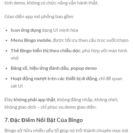
tính demo, không có chức năng vận hành thật.
Giao diện app mô phỏng bao gồm:
Icon ứng dụng
dạng UI minh họa
Menu Bingo mobile
, được tối ưu theo cấu trúc vuốt/chạm
Thẻ Bingo hiển thị theo chiều dọc
, phù hợp với màn hình
nhỏ
Bảng số, hiệu ứng đánh dấu, popup demo
Hoạt động mượt trên các thiết bị di động
, chỉ để quan
sát UI
Đây
không phải app thật
, không đăng nhập, không chơi,
không giao dịch – chỉ phục vụ demo giao diện.
7. Đặc Điểm Nổi Bật Của Bingo
Bingo sở hữu nhiều yếu tố giúp nó trở thành chuyên mục mô