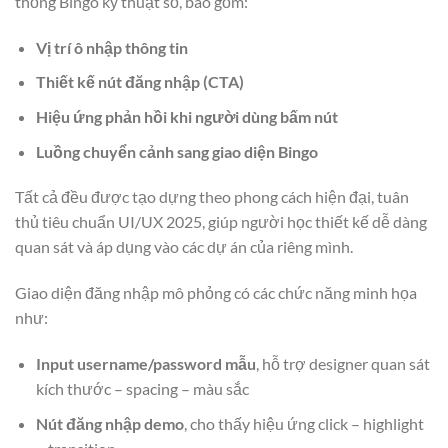
thống Bingo kỹ thuật số, bao gồm:
Vị trí ô nhập thông tin
Thiết kế nút đăng nhập (CTA)
Hiệu ứng phản hồi khi người dùng bấm nút
Luồng chuyển cảnh sang giao diện Bingo
Tất cả đều được tạo dựng theo phong cách hiện đại, tuân
thủ tiêu chuẩn UI/UX 2025, giúp người học thiết kế dễ dàng
quan sát và áp dụng vào các dự án của riêng mình.
Giao diện đăng nhập mô phỏng có các chức năng minh họa
như:
Input username/password mẫu
, hỗ trợ designer quan sát
kích thước – spacing – màu sắc
Nút đăng nhập demo
, cho thấy hiệu ứng click – highlight