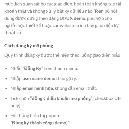
mục đích quan sát bố cục giao diện, hoàn toàn không tạo tài
khoản thật và không xử lý bất kỳ dữ liệu nào. Toàn bộ nội
dung được dựng theo dạng
UI/UX demo
, phù hợp cho
người học thiết kế hoặc các website trình bày giao diện kỹ
thuật số.
Cách đăng ký mô phỏng
Quy trình đăng ký được thể hiện theo luồng giao diện mẫu:
Nhấn
“Đăng Ký”
trên thanh menu.
Nhập
username demo
theo gợi ý.
Nhập
email minh họa
, không cần email thật.
Tick chọn
“đồng ý điều khoản mô phỏng”
(checkbox UI-
only).
Hệ thống hiển thị popup:
“Đăng ký thành công (demo)”
.