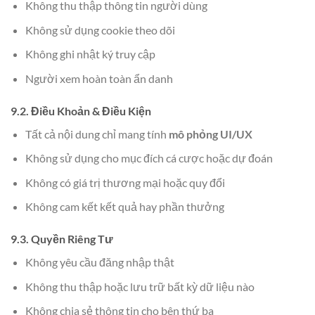
Không thu thập thông tin người dùng
Không sử dụng cookie theo dõi
Không ghi nhật ký truy cập
Người xem hoàn toàn ẩn danh
9.2. Điều Khoản & Điều Kiện
Tất cả nội dung chỉ mang tính
mô phỏng UI/UX
Không sử dụng cho mục đích cá cược hoặc dự đoán
Không có giá trị thương mại hoặc quy đổi
Không cam kết kết quả hay phần thưởng
9.3. Quyền Riêng Tư
Không yêu cầu đăng nhập thật
Không thu thập hoặc lưu trữ bất kỳ dữ liệu nào
Không chia sẻ thông tin cho bên thứ ba