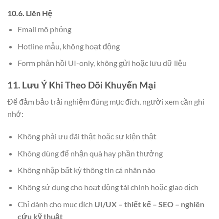
10.6. Liên Hệ
Email mô phỏng
Hotline mẫu, không hoạt động
Form phản hồi UI-only, không gửi hoặc lưu dữ liệu
11. Lưu Ý Khi Theo Dõi Khuyến Mại
Để đảm bảo trải nghiệm đúng mục đích, người xem cần ghi
nhớ:
Không phải ưu đãi thật hoặc sự kiện thật
Không dùng để nhận quà hay phần thưởng
Không nhập bất kỳ thông tin cá nhân nào
Không sử dụng cho hoạt động tài chính hoặc giao dịch
Chỉ dành cho mục đích
UI/UX – thiết kế – SEO – nghiên
cứu kỹ thuật