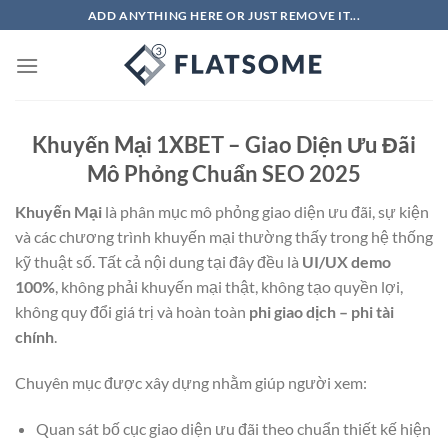
Skip
ADD ANYTHING HERE OR JUST REMOVE IT...
to
content
Khuyến Mại 1XBET – Giao Diện Ưu Đãi
Mô Phỏng Chuẩn SEO 2025
Khuyến Mại
là phân mục mô phỏng giao diện ưu đãi, sự kiện
và các chương trình khuyến mại thường thấy trong hệ thống
kỹ thuật số. Tất cả nội dung tại đây đều là
UI/UX demo
100%
, không phải khuyến mại thật, không tạo quyền lợi,
không quy đổi giá trị và hoàn toàn
phi giao dịch – phi tài
chính
.
Chuyên mục được xây dựng nhằm giúp người xem:
Quan sát bố cục giao diện ưu đãi theo chuẩn thiết kế hiện