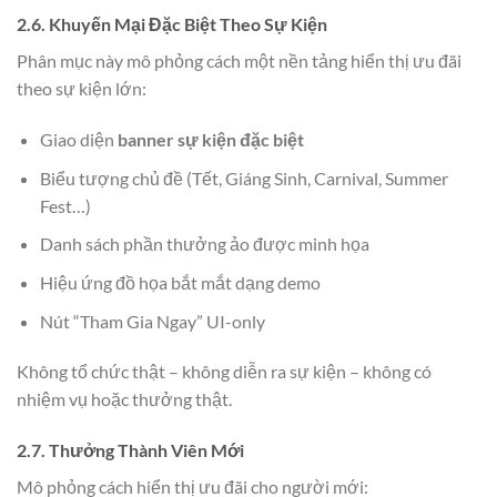
2.6. Khuyến Mại Đặc Biệt Theo Sự Kiện
Phân mục này mô phỏng cách một nền tảng hiển thị ưu đãi
theo sự kiện lớn:
Giao diện
banner sự kiện đặc biệt
Biểu tượng chủ đề (Tết, Giáng Sinh, Carnival, Summer
Fest…)
Danh sách phần thưởng ảo được minh họa
Hiệu ứng đồ họa bắt mắt dạng demo
Nút “Tham Gia Ngay” UI-only
Không tổ chức thật – không diễn ra sự kiện – không có
nhiệm vụ hoặc thưởng thật.
2.7. Thưởng Thành Viên Mới
Mô phỏng cách hiển thị ưu đãi cho người mới: