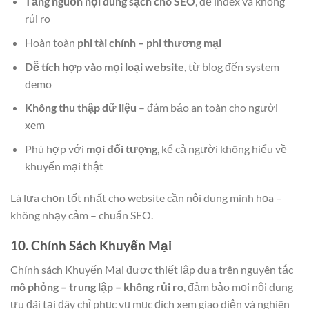
Tăng nguồn nội dung sạch cho SEO
, dễ index và không
rủi ro
Hoàn toàn
phi tài chính – phi thương mại
Dễ tích hợp vào mọi loại website
, từ blog đến system
demo
Không thu thập dữ liệu
– đảm bảo an toàn cho người
xem
Phù hợp với
mọi đối tượng
, kể cả người không hiểu về
khuyến mại thật
Là lựa chọn tốt nhất cho website cần nội dung minh họa –
không nhạy cảm – chuẩn SEO.
10. Chính Sách Khuyến Mại
Chính sách Khuyến Mại được thiết lập dựa trên nguyên tắc
mô phỏng – trung lập – không rủi ro
, đảm bảo mọi nội dung
ưu đãi tại đây chỉ phục vụ mục đích xem giao diện và nghiên