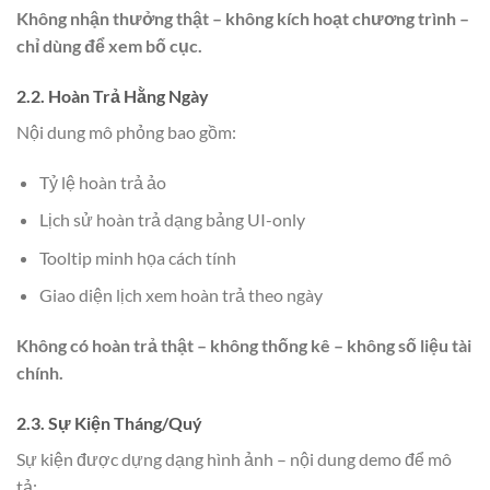
Không nhận thưởng thật – không kích hoạt chương trình –
chỉ dùng để xem bố cục.
2.2. Hoàn Trả Hằng Ngày
Nội dung mô phỏng bao gồm:
Tỷ lệ hoàn trả ảo
Lịch sử hoàn trả dạng bảng UI-only
Tooltip minh họa cách tính
Giao diện lịch xem hoàn trả theo ngày
Không có hoàn trả thật – không thống kê – không số liệu tài
chính.
2.3. Sự Kiện Tháng/Quý
Sự kiện được dựng dạng hình ảnh – nội dung demo để mô
tả: