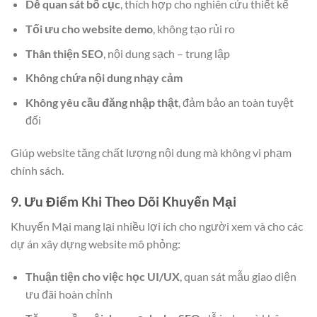
Dễ quan sát bố cục
, thích hợp cho nghiên cứu thiết kế
Tối ưu cho website demo
, không tạo rủi ro
Thân thiện SEO
, nội dung sạch – trung lập
Không chứa nội dung nhạy cảm
Không yêu cầu đăng nhập thật
, đảm bảo an toàn tuyệt
đối
Giúp website tăng chất lượng nội dung mà không vi phạm
chính sách.
9. Ưu Điểm Khi Theo Dõi Khuyến Mại
Khuyến Mại mang lại nhiều lợi ích cho người xem và cho các
dự án xây dựng website mô phỏng:
Thuận tiện cho việc học UI/UX
, quan sát mẫu giao diện
ưu đãi hoàn chỉnh