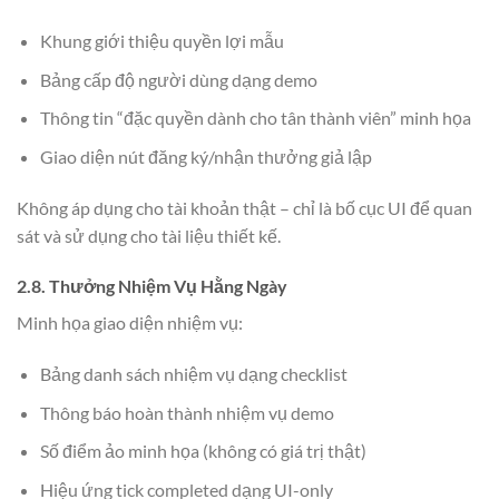
Khung giới thiệu quyền lợi mẫu
Bảng cấp độ người dùng dạng demo
Thông tin “đặc quyền dành cho tân thành viên” minh họa
Giao diện nút đăng ký/nhận thưởng giả lập
Không áp dụng cho tài khoản thật – chỉ là bố cục UI để quan
sát và sử dụng cho tài liệu thiết kế.
2.8. Thưởng Nhiệm Vụ Hằng Ngày
Minh họa giao diện nhiệm vụ:
Bảng danh sách nhiệm vụ dạng checklist
Thông báo hoàn thành nhiệm vụ demo
Số điểm ảo minh họa (không có giá trị thật)
Hiệu ứng tick completed dạng UI-only