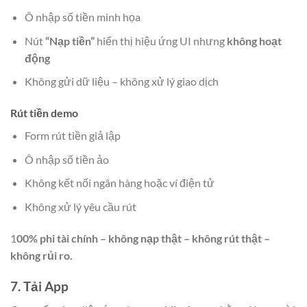
Ô nhập số tiền minh họa
Nút
“Nạp tiền”
hiển thị hiệu ứng UI nhưng
không hoạt
động
Không gửi dữ liệu – không xử lý giao dịch
Rút tiền demo
Form rút tiền giả lập
Ô nhập số tiền ảo
Không kết nối ngân hàng hoặc ví điện tử
Không xử lý yêu cầu rút
1
00% phi tài chính – không nạp thật – không rút thật –
không rủi ro.
7. Tải App