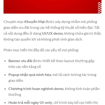
Chuyên mục
Khuyến Mại
được xây dựng nhằm mô phỏng
giao diện ưu đãi trong các hệ thống kỹ thuật số hiện đại. Tất
cả nội dung đều ở dạng
UI/UX demo
, không chứa giá trị thật,
không tạo quyền lợi và không phát sinh giao dịch.
Phân mục hiển thị đầy đủ các yếu tố mô phỏng:
Banner ưu đãi
được thiết kế theo layout thường gặp
trên các nền tảng số
Popup nhận quà minh họa
, mô tả cách tương tác trong
giao diện
Chương trình hoan nghênh demo
, không tính toán phần
thưởng
Hoàn trả mỗi ngày UI-only
, chỉ trình bày bố cục hiển thị