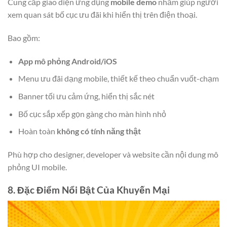
Cung cấp giao diện ứng dụng
mobile demo
nhằm giúp người
xem quan sát bố cục ưu đãi khi hiển thị trên điện thoại.
Bao gồm:
App mô phỏng Android/iOS
Menu ưu đãi dạng mobile, thiết kế theo chuẩn vuốt-chạm
Banner tối ưu cảm ứng, hiển thị sắc nét
Bố cục sắp xếp gọn gàng cho màn hình nhỏ
Hoàn toàn
không có tính năng thật
Phù hợp cho designer, developer và website cần nội dung mô
phỏng UI mobile.
8. Đặc Điểm Nổi Bật Của Khuyến Mại