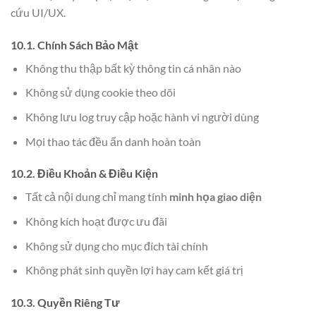
cứu UI/UX.
10.1. Chính Sách Bảo Mật
Không thu thập bất kỳ thông tin cá nhân nào
Không sử dụng cookie theo dõi
Không lưu log truy cập hoặc hành vi người dùng
Mọi thao tác đều ẩn danh hoàn toàn
10.2. Điều Khoản & Điều Kiện
Tất cả nội dung chỉ mang tính
minh họa giao diện
Không kích hoạt được ưu đãi
Không sử dụng cho mục đích tài chính
Không phát sinh quyền lợi hay cam kết giá trị
10.3. Quyền Riêng Tư