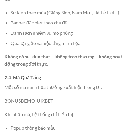
Sự kiện theo mùa (Giáng Sinh, Năm Mới, Hè, Lễ Hội…)
Banner đặc biệt theo chủ đề
Danh sách nhiệm vụ mô phỏng
Quà tặng ảo và hiệu ứng minh họa
Không có sự kiện thật – không trao thưởng – không hoạt
động trong đời thực.
2.4. Mã Quà Tặng
Một số mã minh họa thường xuất hiện trong UI:
BONUSDEMO UIXBET
Khi nhập mã, hệ thống chỉ hiển thị:
Popup thông báo mẫu