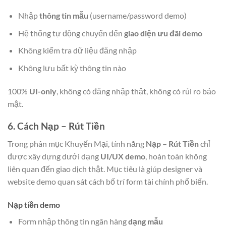
Nhập
thông tin mẫu
(username/password demo)
Hệ thống tự động chuyển đến
giao diện ưu đãi demo
Không kiểm tra dữ liệu đăng nhập
Không lưu bất kỳ thông tin nào
100%
UI-only
, không có đăng nhập thật, không có rủi ro bảo
mật.
6. Cách Nạp – Rút Tiền
Trong phân mục Khuyến Mại, tính năng
Nạp – Rút Tiền
chỉ
được xây dựng dưới dạng
UI/UX demo
, hoàn toàn không
liên quan đến giao dịch thật. Mục tiêu là giúp designer và
website demo quan sát cách bố trí form tài chính phổ biến.
Nạp tiền demo
Form nhập thông tin ngân hàng
dạng mẫu