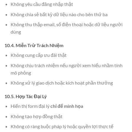
Không yêu cầu đăng nhập thật
Không chia sẻ bất kỳ dữ liệu nào cho bên thứ ba
Không thu thập email, số điện thoại hoặc dữ liệu người
dùng
10.4. Miễn Trừ Trách Nhiệm
Không cung cấp ưu đãi thật
Không chịu trách nhiệm nếu người xem hiểu nhầm tính
mô phỏng
Không xử lý giao dịch hoặc kích hoạt phần thưởng
10.5. Hợp Tác Đại Lý
Hiển thị form đại lý
chỉ để minh họa
Không tạo hợp đồng thật
Không có ràng buộc pháp lý hoặc quyền lợi thực tế