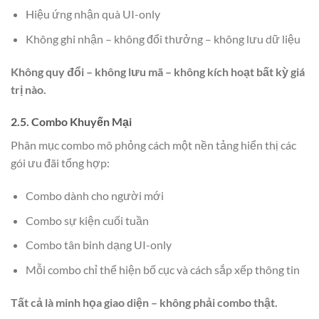
Hiệu ứng nhận quà UI-only
Không ghi nhận – không đổi thưởng – không lưu dữ liệu
Không quy đổi – không lưu mã – không kích hoạt bất kỳ giá
trị nào.
2.5. Combo Khuyến Mại
Phân mục combo mô phỏng cách một nền tảng hiển thị các
gói ưu đãi tổng hợp:
Combo dành cho người mới
Combo sự kiện cuối tuần
Combo tân binh dạng UI-only
Mỗi combo chỉ thể hiện bố cục và cách sắp xếp thông tin
Tất cả là minh họa giao diện – không phải combo thật.