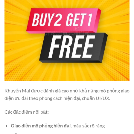
Khuyến Mại được đánh giá cao nhờ khả năng mô phỏng giao
diện ưu đãi theo phong cách hiện đại, chuẩn UI/UX.
Các đặc điểm nổi bật:
Giao diện mô phỏng hiện đại
, màu sắc rõ ràng